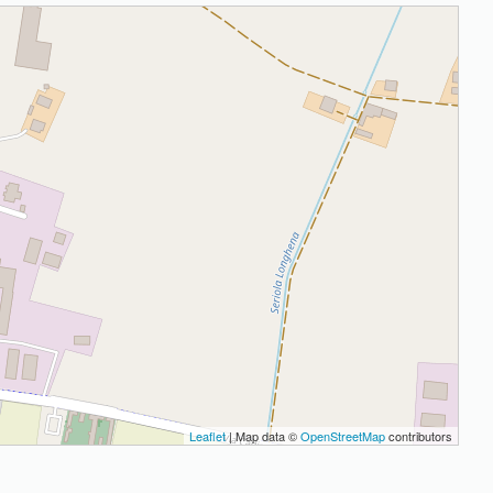
Leaflet
| Map data ©
OpenStreetMap
contributors