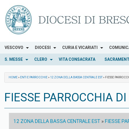
Skip
to
content
VESCOVO
DIOCESI
CURIA E VICARIATI
COMUNIC
S. MESSE
CLERO
VITA CONSACRATA
SACRAMENT
HOME
»
ENTI E PARROCCHIE
»
12 ZONA DELLA BASSA CENTRALE EST
»
FIESSE PARROCCH
FIESSE PARROCCHIA DI
12 ZONA DELLA BASSA CENTRALE EST
»
FIESSE PA