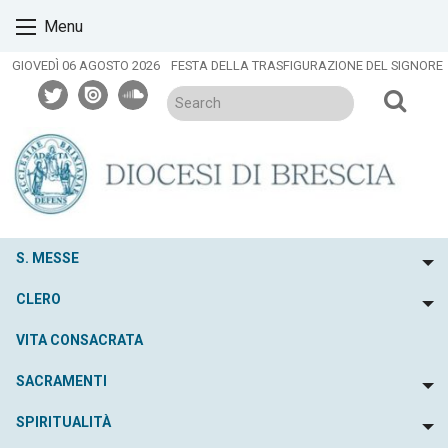
Skip
Menu
to
content
GIOVEDÌ 06 AGOSTO 2026
FESTA DELLA TRASFIGURAZIONE DEL SIGNORE
twitter
issuu
soundcloud
S. MESSE
To
CLERO
To
VITA CONSACRATA
SACRAMENTI
To
SPIRITUALITÀ
To