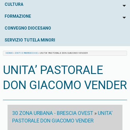
CULTURA
To
FORMAZIONE
To
CONVEGNO DIOCESANO
SERVIZIO TUTELA MINORI
HOME
»
ENTI E PARROCCHIE
»
UNITA’ PASTORALE DON GIACOMO VENDER
UNITA’ PASTORALE
DON GIACOMO VENDER
30 ZONA URBANA - BRESCIA OVEST
»
UNITA'
PASTORALE DON GIACOMO VENDER