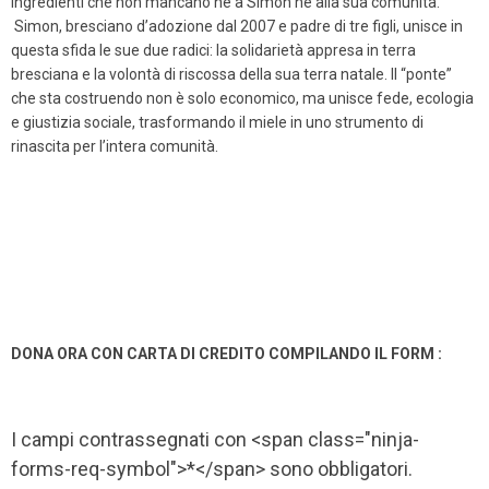
ingredienti che non mancano né a Simon né alla sua comunità.
Simon, bresciano d’adozione dal 2007 e padre di tre figli, unisce in
questa sfida le sue due radici: la solidarietà appresa in terra
bresciana e la volontà di riscossa della sua terra natale. Il “ponte”
che sta costruendo non è solo economico, ma unisce fede, ecologia
e giustizia sociale, trasformando il miele in uno strumento di
rinascita per l’intera comunità.
DONA ORA CON CARTA DI CREDITO COMPILANDO IL FORM :
I campi contrassegnati con <span class="ninja-
forms-req-symbol">*</span> sono obbligatori.