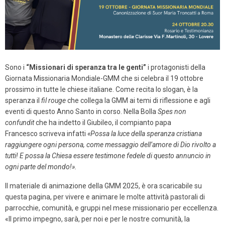
Sono i
“Missionari di speranza tra le genti”
i protagonisti della
Giornata Missionaria Mondiale-GMM che si celebra il 19 ottobre
prossimo in tutte le chiese italiane. Come recita lo slogan, è la
speranza il
fil rouge
che collega la GMM ai temi di riflessione e agli
eventi di questo Anno Santo in corso. Nella Bolla
Spes non
confundit
che ha indetto il Giubileo, il compianto papa
Francesco scriveva infatti
«Possa la luce della speranza cristiana
raggiungere ogni persona, come messaggio dell’amore di Dio rivolto a
tutti! E possa la
Chiesa essere testimone fedele
di questo annuncio in
ogni parte del mondo!».
Il materiale di animazione della GMM 2025, è ora scaricabile su
questa pagina, per vivere e animare le molte attività pastorali di
parrocchie, comunità, e gruppi nel mese missionario per eccellenza.
«Il primo impegno, sarà, per noi e per le nostre comunità, la