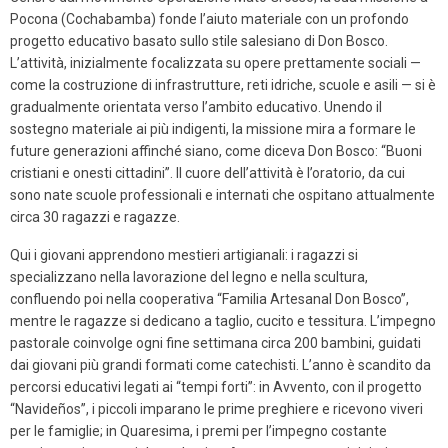
Pocona (Cochabamba) fonde l’aiuto materiale con un profondo
progetto educativo basato sullo stile salesiano di Don Bosco.
L’attività, inizialmente focalizzata su opere prettamente sociali —
come la costruzione di infrastrutture, reti idriche, scuole e asili — si è
gradualmente orientata verso l’ambito educativo. Unendo il
sostegno materiale ai più indigenti, la missione mira a formare le
future generazioni affinché siano, come diceva Don Bosco: “Buoni
cristiani e onesti cittadini”. Il cuore dell’attività è l’oratorio, da cui
sono nate scuole professionali e internati che ospitano attualmente
circa 30 ragazzi e ragazze.
Qui i giovani apprendono mestieri artigianali: i ragazzi si
specializzano nella lavorazione del legno e nella scultura,
confluendo poi nella cooperativa “Familia Artesanal Don Bosco”,
mentre le ragazze si dedicano a taglio, cucito e tessitura. L’impegno
pastorale coinvolge ogni fine settimana circa 200 bambini, guidati
dai giovani più grandi formati come catechisti. L’anno è scandito da
percorsi educativi legati ai “tempi forti”: in Avvento, con il progetto
“Navideños”, i piccoli imparano le prime preghiere e ricevono viveri
per le famiglie; in Quaresima, i premi per l’impegno costante