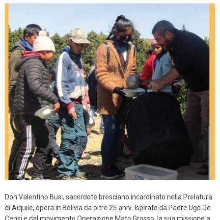
Don Valentino Busi, sacerdote bresciano incardinato nella Prelatura
di Aiquile, opera in Bolivia da oltre 25 anni. Ispirato da Padre Ugo De
Censi e dal movimento Operazione Mato Grosso, la sua missione a