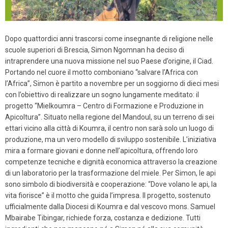
Dopo quattordici anni trascorsi come insegnante di religione nelle
scuole superiori di Brescia, Simon Ngomnan ha deciso di
intraprendere una nuova missione nel suo Paese d’origine, il Ciad.
Portando nel cuore il motto comboniano “salvare l’Africa con
l’Africa”, Simon è partito a novembre per un soggiorno di dieci mesi
con l’obiettivo di realizzare un sogno lungamente meditato: il
progetto “Mielkoumra – Centro di Formazione e Produzione in
Apicoltura”. Situato nella regione del Mandoul, su un terreno di sei
ettari vicino alla città di Koumra, il centro non sarà solo un luogo di
produzione, ma un vero modello di sviluppo sostenibile. L’iniziativa
mira a formare giovani e donne nell’apicoltura, offrendo loro
competenze tecniche e dignità economica attraverso la creazione
di un laboratorio per la trasformazione del miele. Per Simon, le api
sono simbolo di biodiversità e cooperazione: “Dove volano le api, la
vita fiorisce” è il motto che guida l’impresa. Il progetto, sostenuto
ufficialmente dalla Diocesi di Koumra e dal vescovo mons. Samuel
Mbairabe Tibingar, richiede forza, costanza e dedizione. Tutti