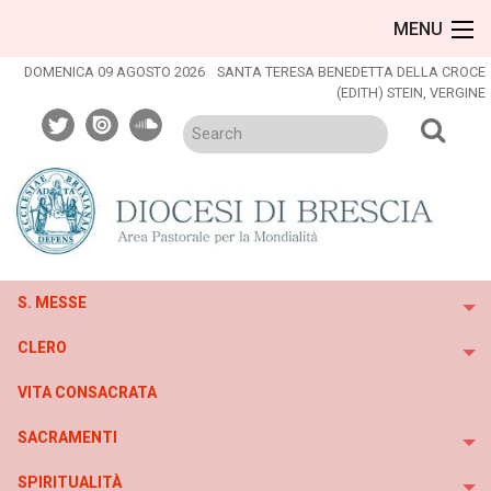
Skip
MENU
to
content
DOMENICA 09 AGOSTO 2026
SANTA TERESA BENEDETTA DELLA CROCE
(EDITH) STEIN, VERGINE
twitter
issuu
soundcloud
S. MESSE
To
CLERO
To
VITA CONSACRATA
SACRAMENTI
To
SPIRITUALITÀ