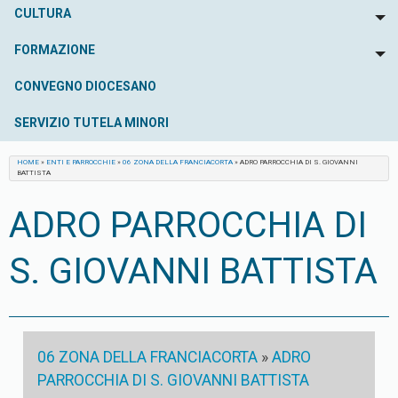
CULTURA
To
FORMAZIONE
To
CONVEGNO DIOCESANO
SERVIZIO TUTELA MINORI
HOME
»
ENTI E PARROCCHIE
»
06 ZONA DELLA FRANCIACORTA
»
ADRO PARROCCHIA DI S. GIOVANNI
BATTISTA
ADRO PARROCCHIA DI
S. GIOVANNI BATTISTA
06 ZONA DELLA FRANCIACORTA
»
ADRO
PARROCCHIA DI S. GIOVANNI BATTISTA