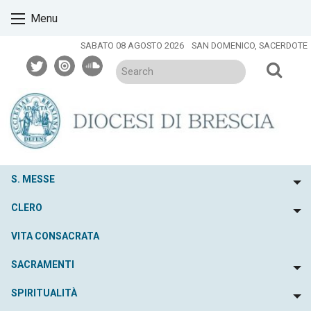
Skip
Menu
to
content
SABATO 08 AGOSTO 2026
SAN DOMENICO, SACERDOTE
twitter
issuu
soundcloud
S. MESSE
To
CLERO
To
VITA CONSACRATA
SACRAMENTI
To
SPIRITUALITÀ
To