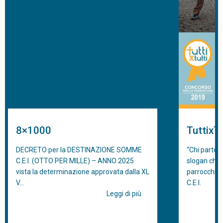
8×1000
TuttixTu
DECRETO per la DESTINAZIONE SOMME
“Chi partecip
C.E.I. (OTTO PER MILLE) – ANNO 2025
slogan che 
vista la determinazione approvata dalla XL
parrocchie 
V…
C.E.I.
Leggi di più