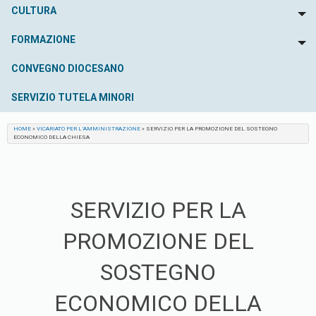
CULTURA
To
FORMAZIONE
To
CONVEGNO DIOCESANO
SERVIZIO TUTELA MINORI
HOME
»
VICARIATO PER L’AMMINISTRAZIONE
»
SERVIZIO PER LA PROMOZIONE DEL SOSTEGNO
ECONOMICO DELLA CHIESA
SERVIZIO PER LA
PROMOZIONE DEL
SOSTEGNO
ECONOMICO DELLA