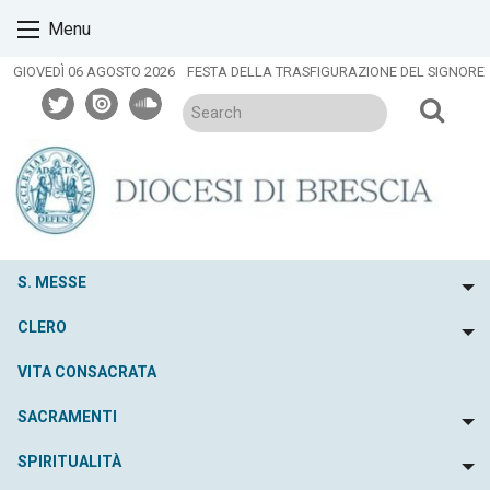
Skip
Menu
to
content
GIOVEDÌ 06 AGOSTO 2026
FESTA DELLA TRASFIGURAZIONE DEL SIGNORE
twitter
issuu
soundcloud
S. MESSE
To
CLERO
To
VITA CONSACRATA
SACRAMENTI
To
SPIRITUALITÀ
To