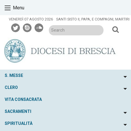
Skip
Menu
to
content
VENERDÌ 07 AGOSTO 2026
SANTI SISTO II, PAPA, E COMPAGNI, MARTIRI
twitter
issuu
soundcloud
S. MESSE
To
CLERO
To
VITA CONSACRATA
SACRAMENTI
To
SPIRITUALITÀ
To