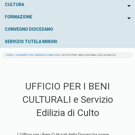
CULTURA
To
FORMAZIONE
To
CONVEGNO DIOCESANO
SERVIZIO TUTELA MINORI
HOME
»
VICARIATO PER L’AMMINISTRAZIONE
»
UFFICIO PER I BENI CULTURALI ECCLESIASTICI
UFFICIO PER I BENI
CULTURALI e Servizio
Edilizia di Culto
L'Ufficio per i Beni Culturali della Diocesi ha come