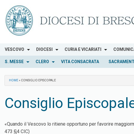
Skip
to
content
VESCOVO
DIOCESI
CURIA E VICARIATI
COMUNIC
S. MESSE
CLERO
VITA CONSACRATA
SACRAMENT
HOME
»
CONSIGLIO EPISCOPALE
Consiglio Episcopal
«Quando il Vescovo lo ritiene opportuno per favorire maggiormen
473 §4 CIC)