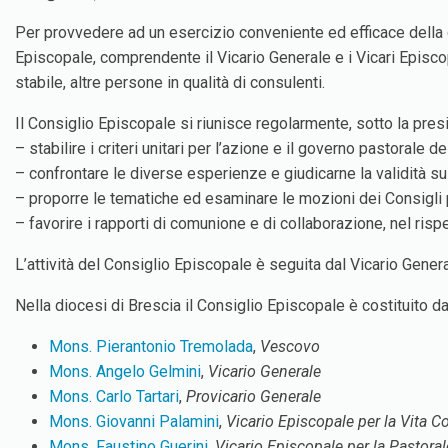
Per provvedere ad un esercizio conveniente ed efficace della g
Episcopale, comprendente il Vicario Generale e i Vicari Episcop
stabile, altre persone in qualità di consulenti.
Il Consiglio Episcopale si riunisce regolarmente, sotto la presi
– stabilire i criteri unitari per l’azione e il governo pastorale de
– confrontare le diverse esperienze e giudicarne la validità s
– proporre le tematiche ed esaminare le mozioni dei Consigli p
– favorire i rapporti di comunione e di collaborazione, nel ris
L’attività del Consiglio Episcopale è seguita dal Vicario Gener
Nella diocesi di Brescia il Consiglio Episcopale è costituito da
Mons. Pierantonio Tremolada
,
Vescovo
Mons. Angelo Gelmini
,
Vicario Generale
Mons. Carlo Tartari
,
Provicario Generale
Mons. Giovanni Palamini
,
Vicario Episcopale per la Vita C
Mons. Faustino Guerini
,
Vicario Episcopale per la Pastorale