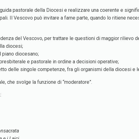
uida pastorale della Diocesi e realizzare una coerente e signific
ali. Il Vescovo può invitare a farne parte, quando lo ritiene nec
denza del Vescovo, per trattare le questioni di maggior rilievo de
lla diocesi;
ul piano diocesano;
resbiterale e pastorale in ordine a decisioni operative;
petto delle singole competenze, fra gli organismi della diocesi e 
ale, che svolge la funzione di “moderatore”.
:
onsacrata
 e i Laici