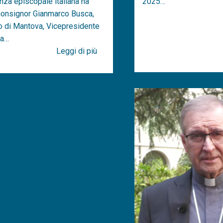
nza episcopale italiana ha
2025…
monsignor Gianmarco Busca,
 di Mantova, Vicepresidente
ea…
Leggi di più