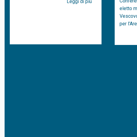
Confere
Leggi di più
eletto 
Vescovo
per l’Ar