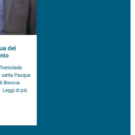
ua del
nio
 Tremolada
na santa Pasqua
di Brescia.
Leggi di più