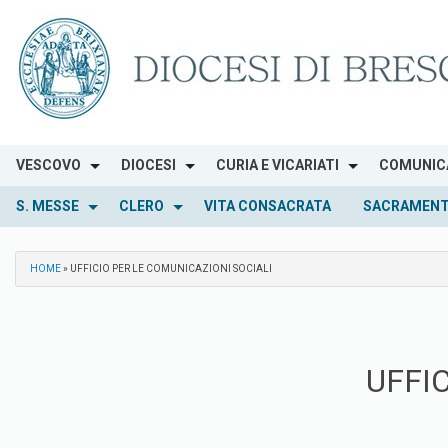
Skip
to
content
VESCOVO
DIOCESI
CURIA E VICARIATI
COMUNIC
S. MESSE
CLERO
VITA CONSACRATA
SACRAMENT
HOME
»
UFFICIO PER LE COMUNICAZIONI SOCIALI
UFFI