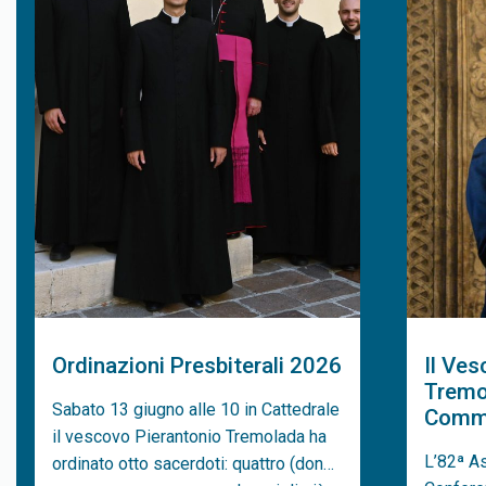
Ordinazioni Presbiterali 2026
Il Ves
Tremo
Sabato 13 giugno alle 10 in Cattedrale
Commi
il vescovo Pierantonio Tremolada ha
L’82ª A
ordinato otto sacerdoti: quattro (don…