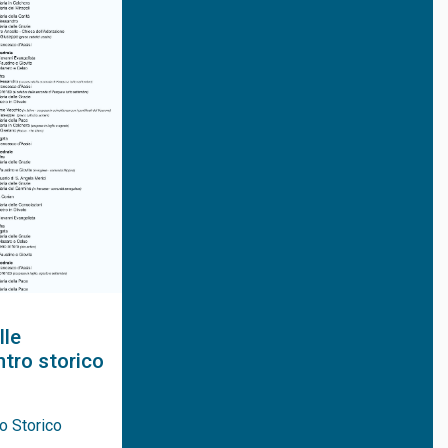
lle
ntro storico
o Storico