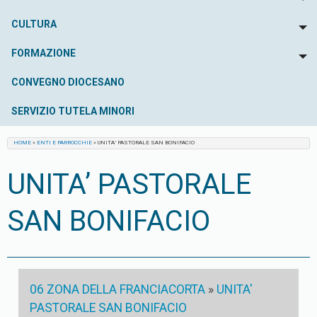
To
CULTURA
To
FORMAZIONE
To
CONVEGNO DIOCESANO
SERVIZIO TUTELA MINORI
HOME
»
ENTI E PARROCCHIE
»
UNITA’ PASTORALE SAN BONIFACIO
UNITA’ PASTORALE
SAN BONIFACIO
06 ZONA DELLA FRANCIACORTA
»
UNITA'
PASTORALE SAN BONIFACIO