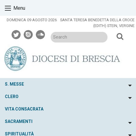
Skip
Menu
to
content
DOMENICA 09 AGOSTO 2026
SANTA TERESA BENEDETTA DELLA CROCE
(EDITH) STEIN, VERGINE
twitter
issuu
soundcloud
S. MESSE
To
CLERO
To
VITA CONSACRATA
SACRAMENTI
To
SPIRITUALITÀ