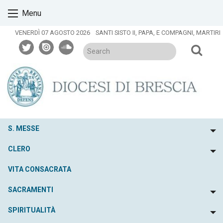
Skip
Menu
to
content
VENERDÌ 07 AGOSTO 2026
SANTI SISTO II, PAPA, E COMPAGNI, MARTIRI
twitter
issuu
soundcloud
S. MESSE
To
CLERO
To
VITA CONSACRATA
SACRAMENTI
To
SPIRITUALITÀ
To