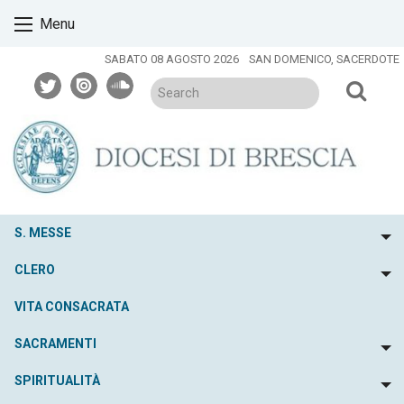
Skip
Menu
to
content
SABATO 08 AGOSTO 2026
SAN DOMENICO, SACERDOTE
twitter
issuu
soundcloud
S. MESSE
To
CLERO
To
VITA CONSACRATA
SACRAMENTI
To
SPIRITUALITÀ
To