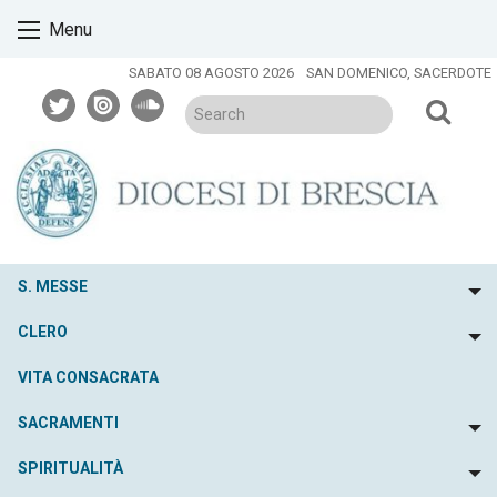
Skip
Menu
to
content
SABATO 08 AGOSTO 2026
SAN DOMENICO, SACERDOTE
twitter
issuu
soundcloud
S. MESSE
To
CLERO
To
VITA CONSACRATA
SACRAMENTI
To
SPIRITUALITÀ
To