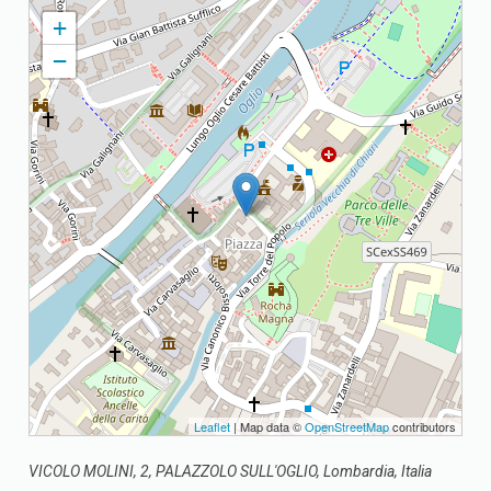
PALAZZOLO S. MARIA ASSUNTA PARROCCHIA DI S. MARIA
+
ASSUNTA
−
Leaflet
| Map data ©
OpenStreetMap
contributors
VICOLO MOLINI, 2, PALAZZOLO SULL'OGLIO, Lombardia, Italia