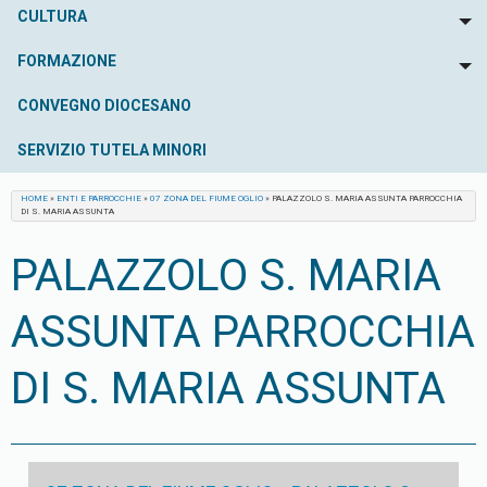
CULTURA
To
FORMAZIONE
To
CONVEGNO DIOCESANO
SERVIZIO TUTELA MINORI
HOME
»
ENTI E PARROCCHIE
»
07 ZONA DEL FIUME OGLIO
»
PALAZZOLO S. MARIA ASSUNTA PARROCCHIA
DI S. MARIA ASSUNTA
PALAZZOLO S. MARIA
ASSUNTA PARROCCHIA
DI S. MARIA ASSUNTA