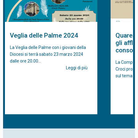
Veglia delle Palme 2024
Quaresi
gli affl
La Veglia delle Palme con i giovani della
consola
Diocesi si terrà sabato 23 marzo 2024
dalle ore 20.00…
La Compagni
Leggi di più
Croci propo
sul tema “Il