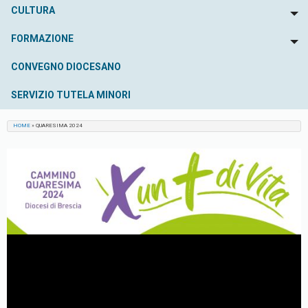
CULTURA
To
FORMAZIONE
To
CONVEGNO DIOCESANO
SERVIZIO TUTELA MINORI
HOME
»
QUARESIMA 2024
Video
Player