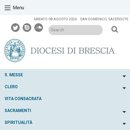
Skip
Menu
to
content
SABATO 08 AGOSTO 2026
SAN DOMENICO, SACERDOTE
twitter
issuu
soundcloud
S. MESSE
To
CLERO
To
VITA CONSACRATA
SACRAMENTI
To
SPIRITUALITÀ
To