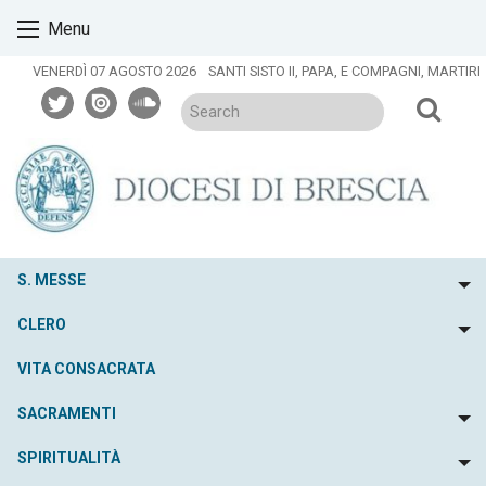
Skip
Menu
to
content
VENERDÌ 07 AGOSTO 2026
SANTI SISTO II, PAPA, E COMPAGNI, MARTIRI
twitter
issuu
soundcloud
S. MESSE
To
CLERO
To
VITA CONSACRATA
SACRAMENTI
To
SPIRITUALITÀ
To