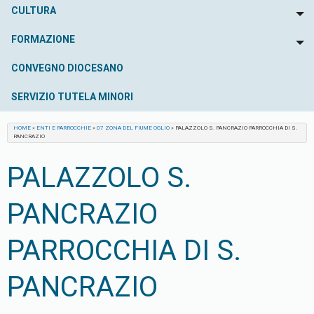
CULTURA
To
FORMAZIONE
To
CONVEGNO DIOCESANO
SERVIZIO TUTELA MINORI
HOME
»
ENTI E PARROCCHIE
»
07 ZONA DEL FIUME OGLIO
»
PALAZZOLO S. PANCRAZIO PARROCCHIA DI S.
PANCRAZIO
PALAZZOLO S.
PANCRAZIO
PARROCCHIA DI S.
PANCRAZIO