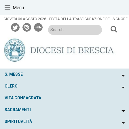
Skip
Menu
to
content
GIOVEDÌ 06 AGOSTO 2026
FESTA DELLA TRASFIGURAZIONE DEL SIGNORE
twitter
issuu
soundcloud
S. MESSE
To
CLERO
To
VITA CONSACRATA
SACRAMENTI
To
SPIRITUALITÀ
To