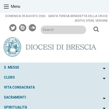
Skip
Menu
to
content
DOMENICA 09 AGOSTO 2026
SANTA TERESA BENEDETTA DELLA CROCE
(EDITH) STEIN, VERGINE
twitter
issuu
soundcloud
S. MESSE
To
CLERO
To
VITA CONSACRATA
SACRAMENTI
To
SPIRITUALITÀ