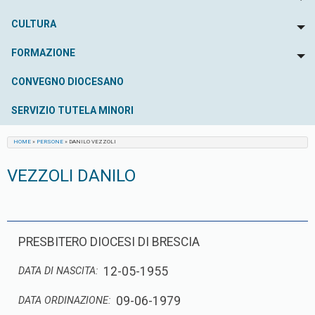
To
CULTURA
To
FORMAZIONE
To
CONVEGNO DIOCESANO
SERVIZIO TUTELA MINORI
HOME
»
PERSONE
»
DANILO VEZZOLI
VEZZOLI DANILO
PRESBITERO DIOCESI DI BRESCIA
12-05-1955
DATA DI NASCITA:
09-06-1979
DATA ORDINAZIONE: