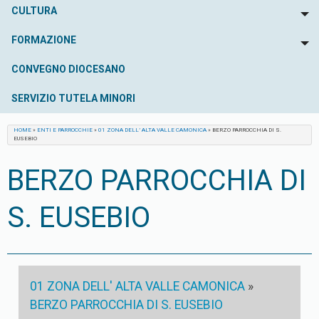
CULTURA
To
FORMAZIONE
To
CONVEGNO DIOCESANO
SERVIZIO TUTELA MINORI
HOME
»
ENTI E PARROCCHIE
»
01 ZONA DELL’ ALTA VALLE CAMONICA
»
BERZO PARROCCHIA DI S.
EUSEBIO
BERZO PARROCCHIA DI
S. EUSEBIO
01 ZONA DELL' ALTA VALLE CAMONICA
»
BERZO PARROCCHIA DI S. EUSEBIO