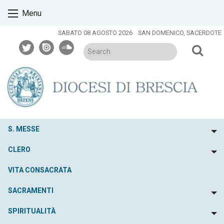
Skip
Menu
to
content
SABATO 08 AGOSTO 2026
SAN DOMENICO, SACERDOTE
twitter
issuu
soundcloud
S. MESSE
To
CLERO
To
VITA CONSACRATA
SACRAMENTI
To
SPIRITUALITÀ
To