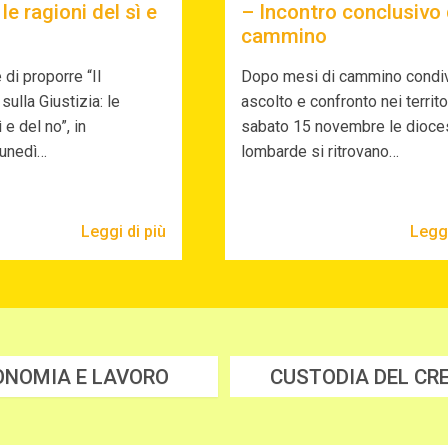
 le ragioni del sì e
– Incontro conclusivo 
cammino
 di proporre “Il
Dopo mesi di cammino condiv
ulla Giustizia: le
ascolto e confronto nei territor
 e del no”, in
sabato 15 novembre le dioce
unedì…
lombarde si ritrovano…
Leggi di più
Leggi
ONOMIA E LAVORO
CUSTODIA DEL CR