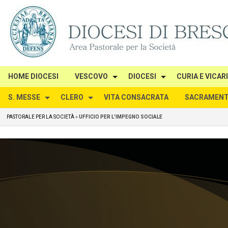
Skip
to
content
HOME DIOCESI
VESCOVO
DIOCESI
CURIA E VICAR
S. MESSE
CLERO
VITA CONSACRATA
SACRAMENT
PASTORALE PER LA SOCIETÀ
»
UFFICIO PER L’IMPEGNO SOCIALE