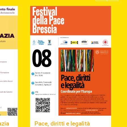
azia
Pace, diritti e legalità