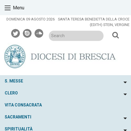
Skip
Menu
to
content
DOMENICA 09 AGOSTO 2026
SANTA TERESA BENEDETTA DELLA CROCE
(EDITH) STEIN, VERGINE
twitter
issuu
soundcloud
S. MESSE
To
CLERO
To
VITA CONSACRATA
SACRAMENTI
To
SPIRITUALITÀ