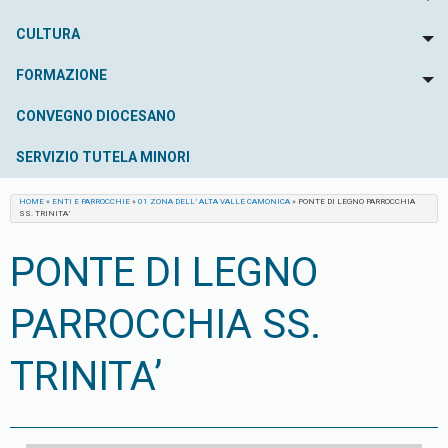
To
CULTURA
To
FORMAZIONE
To
CONVEGNO DIOCESANO
SERVIZIO TUTELA MINORI
HOME
»
ENTI E PARROCCHIE
»
01 ZONA DELL’ ALTA VALLE CAMONICA
»
PONTE DI LEGNO PARROCCHIA
SS. TRINITA’
PONTE DI LEGNO
PARROCCHIA SS.
TRINITA’