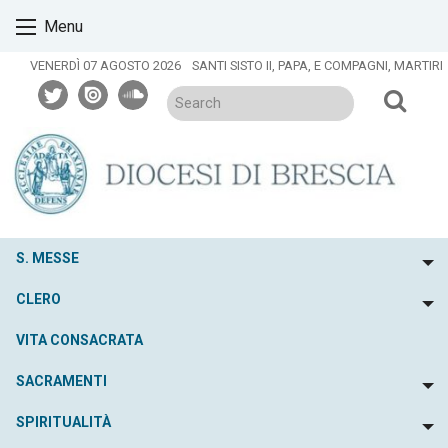
Skip
Menu
to
content
VENERDÌ 07 AGOSTO 2026
SANTI SISTO II, PAPA, E COMPAGNI, MARTIRI
twitter
issuu
soundcloud
S. MESSE
To
CLERO
To
VITA CONSACRATA
SACRAMENTI
To
SPIRITUALITÀ
To