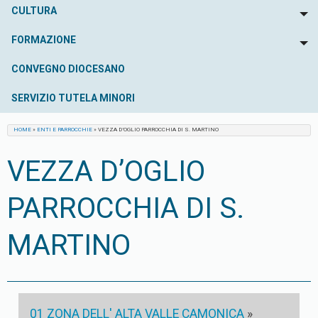
CULTURA
To
FORMAZIONE
To
CONVEGNO DIOCESANO
SERVIZIO TUTELA MINORI
HOME
»
ENTI E PARROCCHIE
»
VEZZA D’OGLIO PARROCCHIA DI S. MARTINO
VEZZA D’OGLIO
PARROCCHIA DI S.
MARTINO
01 ZONA DELL' ALTA VALLE CAMONICA
»