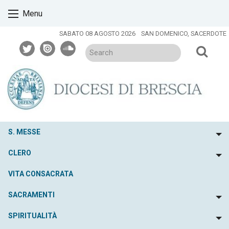
Skip
Menu
to
content
SABATO 08 AGOSTO 2026
SAN DOMENICO, SACERDOTE
twitter
issuu
soundcloud
S. MESSE
To
CLERO
To
VITA CONSACRATA
SACRAMENTI
To
SPIRITUALITÀ
To