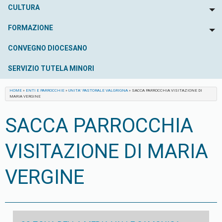
CULTURA
To
FORMAZIONE
To
CONVEGNO DIOCESANO
SERVIZIO TUTELA MINORI
HOME
»
ENTI E PARROCCHIE
»
UNITA’ PASTORALE VALGRIGNA
»
SACCA PARROCCHIA VISITAZIONE DI
MARIA VERGINE
SACCA PARROCCHIA
VISITAZIONE DI MARIA
VERGINE