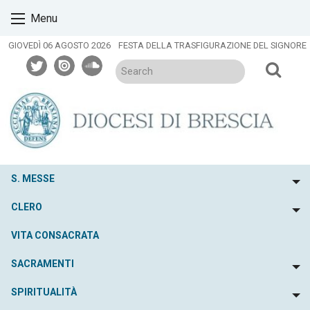
Skip
Menu
to
content
GIOVEDÌ 06 AGOSTO 2026
FESTA DELLA TRASFIGURAZIONE DEL SIGNORE
twitter
issuu
soundcloud
S. MESSE
To
CLERO
To
VITA CONSACRATA
SACRAMENTI
To
SPIRITUALITÀ
To