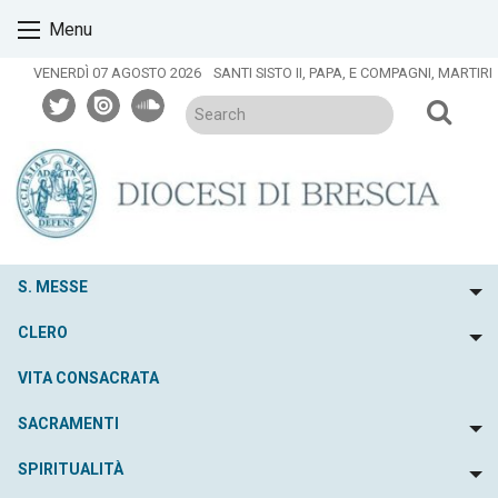
Skip
Menu
to
content
VENERDÌ 07 AGOSTO 2026
SANTI SISTO II, PAPA, E COMPAGNI, MARTIRI
twitter
issuu
soundcloud
S. MESSE
To
CLERO
To
VITA CONSACRATA
SACRAMENTI
To
SPIRITUALITÀ
To