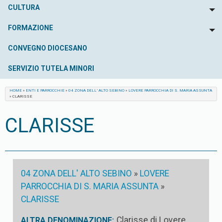
CULTURA
To
FORMAZIONE
To
CONVEGNO DIOCESANO
SERVIZIO TUTELA MINORI
HOME
»
ENTI E PARROCCHIE
»
04 ZONA DELL’ ALTO SEBINO
»
LOVERE PARROCCHIA DI S. MARIA ASSUNTA
»
CLARISSE
CLARISSE
04 ZONA DELL' ALTO SEBINO
»
LOVERE
PARROCCHIA DI S. MARIA ASSUNTA
»
CLARISSE
Clarisse di Lovere
ALTRA DENOMINAZIONE: