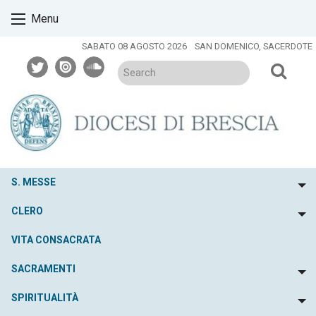
Skip
Menu
to
content
SABATO 08 AGOSTO 2026
SAN DOMENICO, SACERDOTE
twitter
issuu
soundcloud
S. MESSE
To
CLERO
To
VITA CONSACRATA
SACRAMENTI
To
SPIRITUALITÀ
To