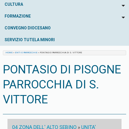
CULTURA
To
FORMAZIONE
To
CONVEGNO DIOCESANO
SERVIZIO TUTELA MINORI
HOME
»
ENTI E PARROCCHIE
»
PONTASIO PARROCCHIA DI S. VITTORE
PONTASIO DI PISOGNE
PARROCCHIA DI S.
VITTORE
04 ZONA DELL' ALTO SEBINO
»
UNITA'