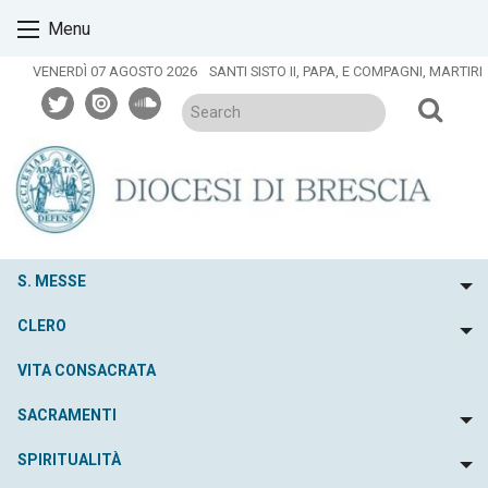
Skip
Menu
to
content
VENERDÌ 07 AGOSTO 2026
SANTI SISTO II, PAPA, E COMPAGNI, MARTIRI
twitter
issuu
soundcloud
S. MESSE
To
CLERO
To
VITA CONSACRATA
SACRAMENTI
To
SPIRITUALITÀ
To