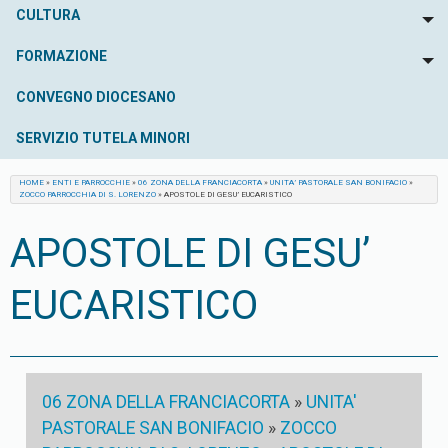
CULTURA
To
FORMAZIONE
To
CONVEGNO DIOCESANO
SERVIZIO TUTELA MINORI
HOME
»
ENTI E PARROCCHIE
»
06 ZONA DELLA FRANCIACORTA
»
UNITA’ PASTORALE SAN BONIFACIO
»
ZOCCO PARROCCHIA DI S. LORENZO
»
APOSTOLE DI GESU’ EUCARISTICO
APOSTOLE DI GESU’
EUCARISTICO
06 ZONA DELLA FRANCIACORTA
»
UNITA'
PASTORALE SAN BONIFACIO
»
ZOCCO