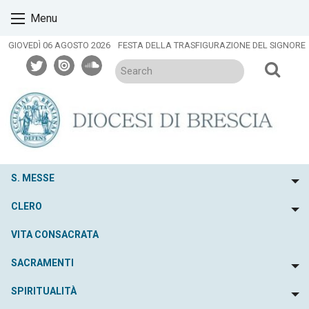
Skip
Menu
to
content
GIOVEDÌ 06 AGOSTO 2026
FESTA DELLA TRASFIGURAZIONE DEL SIGNORE
twitter
issuu
soundcloud
S. MESSE
To
CLERO
To
VITA CONSACRATA
SACRAMENTI
To
SPIRITUALITÀ
To