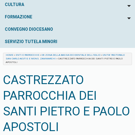
CULTURA
To
FORMAZIONE
To
CONVEGNO DIOCESANO
SERVIZIO TUTELA MINORI
HOME
»
ENTI E PARROCCHIE
»
08 ZONA DELLA BASSA OCCIDENTALE DELL’OGLIO
»
UNITA’ PASTORALE
SAN CARLO ACUTIS E MONS. ZAMMARCHI
»
CASTREZZATO PARROCCHIA DEI SANTI PIETRO E PAOLO
APOSTOLI
CASTREZZATO
PARROCCHIA DEI
SANTI PIETRO E PAOLO
APOSTOLI