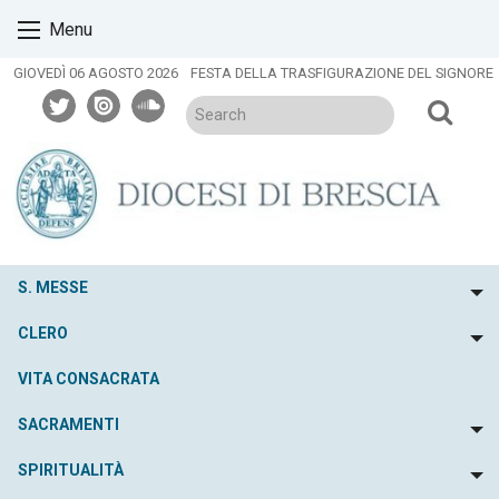
Skip
Menu
to
content
GIOVEDÌ 06 AGOSTO 2026
FESTA DELLA TRASFIGURAZIONE DEL SIGNORE
twitter
issuu
soundcloud
S. MESSE
To
CLERO
To
VITA CONSACRATA
SACRAMENTI
To
SPIRITUALITÀ
To