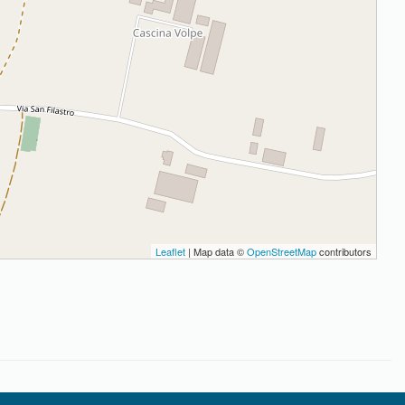
Leaflet
| Map data ©
OpenStreetMap
contributors