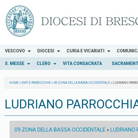
Skip
to
content
VESCOVO
DIOCESI
CURIA E VICARIATI
COMUNIC
S. MESSE
CLERO
VITA CONSACRATA
SACRAMENT
HOME
»
ENTI E PARROCCHIE
»
09 ZONA DELLA BASSA OCCIDENTALE
»
LUDRIANO PARROC
LUDRIANO PARROCCHIA 
09 ZONA DELLA BASSA OCCIDENTALE
»
LUDRIANO P