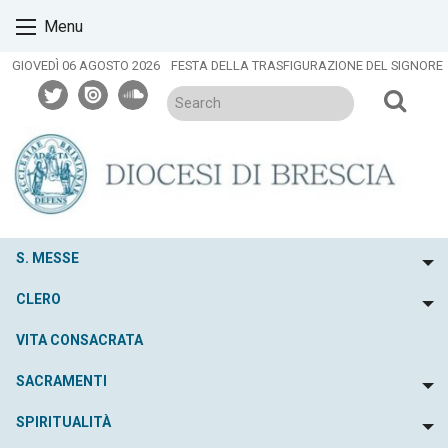
Skip
Menu
to
content
GIOVEDÌ 06 AGOSTO 2026
FESTA DELLA TRASFIGURAZIONE DEL SIGNORE
twitter
issuu
soundcloud
S. MESSE
To
CLERO
To
VITA CONSACRATA
SACRAMENTI
To
SPIRITUALITÀ
To