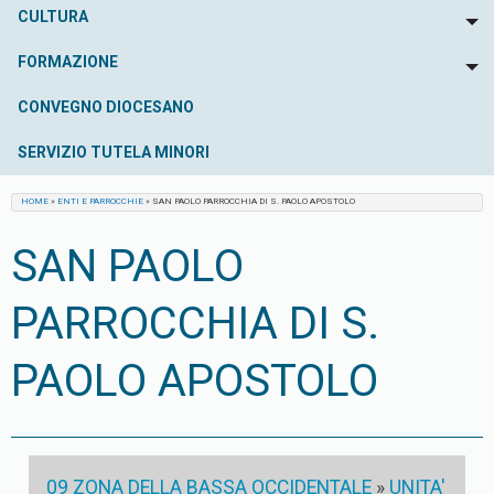
CULTURA
To
FORMAZIONE
To
CONVEGNO DIOCESANO
SERVIZIO TUTELA MINORI
HOME
»
ENTI E PARROCCHIE
»
SAN PAOLO PARROCCHIA DI S. PAOLO APOSTOLO
SAN PAOLO
PARROCCHIA DI S.
PAOLO APOSTOLO
09 ZONA DELLA BASSA OCCIDENTALE
»
UNITA'