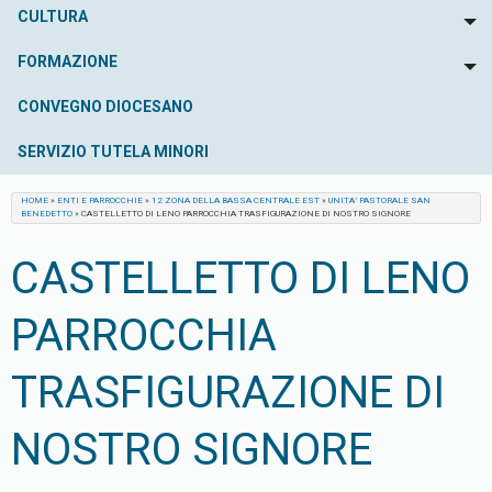
CULTURA
To
FORMAZIONE
To
CONVEGNO DIOCESANO
SERVIZIO TUTELA MINORI
HOME
»
ENTI E PARROCCHIE
»
12 ZONA DELLA BASSA CENTRALE EST
»
UNITA’ PASTORALE SAN
BENEDETTO
»
CASTELLETTO DI LENO PARROCCHIA TRASFIGURAZIONE DI NOSTRO SIGNORE
CASTELLETTO DI LENO
PARROCCHIA
TRASFIGURAZIONE DI
NOSTRO SIGNORE