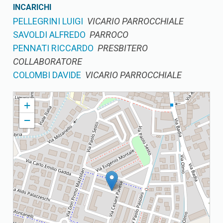
INCARICHI
PELLEGRINI LUIGI
VICARIO PARROCCHIALE
SAVOLDI ALFREDO
PARROCO
PENNATI RICCARDO
PRESBITERO
COLLABORATORE
COLOMBI DAVIDE
VICARIO PARROCCHIALE
CASTELLETTO DI LENO PARROCCHIA TRASFIGURAZIONE DI
+
NOSTRO SIGNORE
−