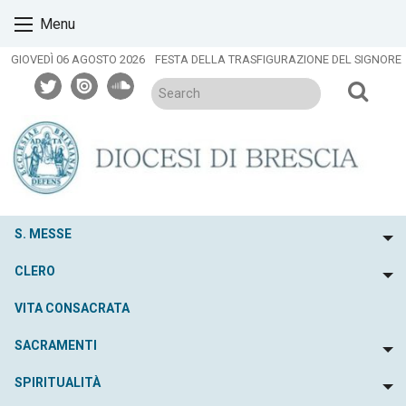
Skip
Menu
to
content
GIOVEDÌ 06 AGOSTO 2026
FESTA DELLA TRASFIGURAZIONE DEL SIGNORE
twitter
issuu
soundcloud
S. MESSE
To
CLERO
To
VITA CONSACRATA
SACRAMENTI
To
SPIRITUALITÀ
To