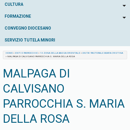
CULTURA
To
FORMAZIONE
To
CONVEGNO DIOCESANO
SERVIZIO TUTELA MINORI
HOME
»
ENTI E PARROCCHIE
»
13 ZONA DELLA BASSA ORIENTALE
»
UNITA’ PASTORALE BEATA CRISTINA
»
MALPAGA DI CALVISANO PARROCCHIA S. MARIA DELLA ROSA
MALPAGA DI
CALVISANO
PARROCCHIA S. MARIA
DELLA ROSA