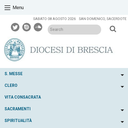
Skip
Menu
to
content
SABATO 08 AGOSTO 2026
SAN DOMENICO, SACERDOTE
twitter
issuu
soundcloud
S. MESSE
To
CLERO
To
VITA CONSACRATA
SACRAMENTI
To
SPIRITUALITÀ
To