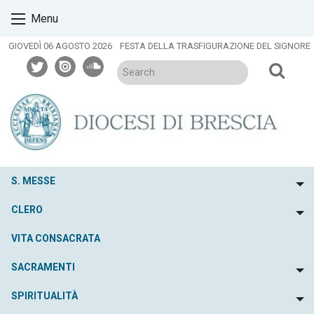
Skip
Menu
to
content
GIOVEDÌ 06 AGOSTO 2026
FESTA DELLA TRASFIGURAZIONE DEL SIGNORE
twitter
issuu
soundcloud
S. MESSE
To
CLERO
To
VITA CONSACRATA
SACRAMENTI
To
SPIRITUALITÀ
To