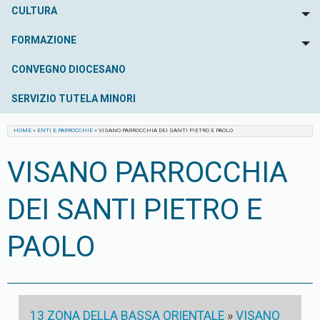
CULTURA
To
FORMAZIONE
To
CONVEGNO DIOCESANO
SERVIZIO TUTELA MINORI
HOME
»
ENTI E PARROCCHIE
»
VISANO PARROCCHIA DEI SANTI PIETRO E PAOLO
VISANO PARROCCHIA
DEI SANTI PIETRO E
PAOLO
13 ZONA DELLA BASSA ORIENTALE
»
VISANO