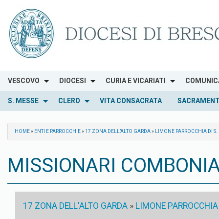
Skip
to
content
VESCOVO
DIOCESI
CURIA E VICARIATI
COMUNIC
S. MESSE
CLERO
VITA CONSACRATA
SACRAMENT
HOME
»
ENTI E PARROCCHIE
»
17 ZONA DELL’ALTO GARDA
»
LIMONE PARROCCHIA DI S
MISSIONARI COMBONIA
17 ZONA DELL'ALTO GARDA
»
LIMONE PARROCCHIA 