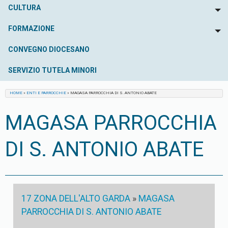
CULTURA
To
FORMAZIONE
To
CONVEGNO DIOCESANO
SERVIZIO TUTELA MINORI
HOME
»
ENTI E PARROCCHIE
»
MAGASA PARROCCHIA DI S. ANTONIO ABATE
MAGASA PARROCCHIA
DI S. ANTONIO ABATE
17 ZONA DELL'ALTO GARDA
»
MAGASA
PARROCCHIA DI S. ANTONIO ABATE