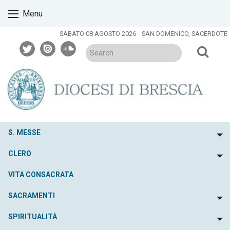
Skip
Menu
to
content
SABATO 08 AGOSTO 2026
SAN DOMENICO, SACERDOTE
twitter
issuu
soundcloud
S. MESSE
To
CLERO
To
VITA CONSACRATA
SACRAMENTI
To
SPIRITUALITÀ
To