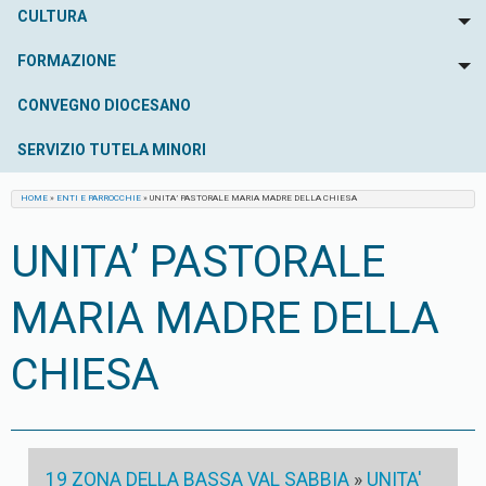
CULTURA
To
FORMAZIONE
To
CONVEGNO DIOCESANO
SERVIZIO TUTELA MINORI
HOME
»
ENTI E PARROCCHIE
»
UNITA’ PASTORALE MARIA MADRE DELLA CHIESA
UNITA’ PASTORALE
MARIA MADRE DELLA
CHIESA
19 ZONA DELLA BASSA VAL SABBIA
»
UNITA'