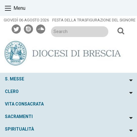
Skip
Menu
to
content
GIOVEDÌ 06 AGOSTO 2026
FESTA DELLA TRASFIGURAZIONE DEL SIGNORE
twitter
issuu
soundcloud
S. MESSE
To
CLERO
To
VITA CONSACRATA
SACRAMENTI
To
SPIRITUALITÀ
To