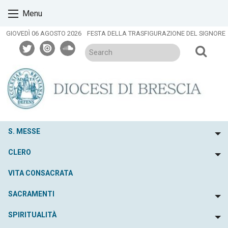
Skip
Menu
to
content
GIOVEDÌ 06 AGOSTO 2026
FESTA DELLA TRASFIGURAZIONE DEL SIGNORE
twitter
issuu
soundcloud
S. MESSE
To
CLERO
To
VITA CONSACRATA
SACRAMENTI
To
SPIRITUALITÀ
To