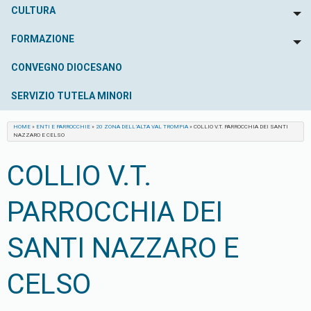
CULTURA
To
FORMAZIONE
To
CONVEGNO DIOCESANO
SERVIZIO TUTELA MINORI
HOME
»
ENTI E PARROCCHIE
»
20 ZONA DELL’ALTA VAL TROMPIA
»
COLLIO V.T. PARROCCHIA DEI SANTI
NAZZARO E CELSO
COLLIO V.T.
PARROCCHIA DEI
SANTI NAZZARO E
CELSO