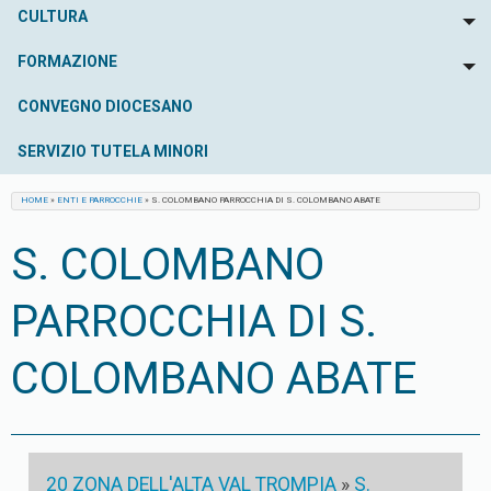
CULTURA
To
FORMAZIONE
To
CONVEGNO DIOCESANO
SERVIZIO TUTELA MINORI
HOME
»
ENTI E PARROCCHIE
»
S. COLOMBANO PARROCCHIA DI S. COLOMBANO ABATE
S. COLOMBANO
PARROCCHIA DI S.
COLOMBANO ABATE
20 ZONA DELL'ALTA VAL TROMPIA
»
S.