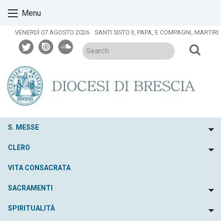
Skip
Menu
to
content
VENERDÌ 07 AGOSTO 2026
SANTI SISTO II, PAPA, E COMPAGNI, MARTIRI
twitter
issuu
soundcloud
S. MESSE
To
CLERO
To
VITA CONSACRATA
SACRAMENTI
To
SPIRITUALITÀ
To