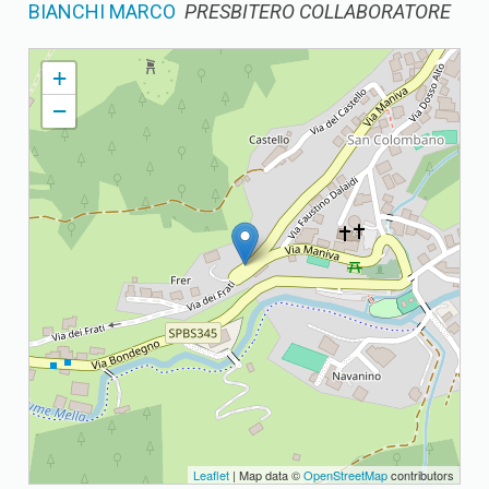
BIANCHI MARCO
PRESBITERO COLLABORATORE
S. COLOMBANO PARROCCHIA DI S. COLOMBANO ABATE
+
−
Leaflet
| Map data ©
OpenStreetMap
contributors