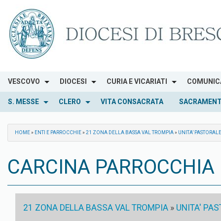
Skip
to
content
VESCOVO
DIOCESI
CURIA E VICARIATI
COMUNIC
S. MESSE
CLERO
VITA CONSACRATA
SACRAMENT
HOME
»
ENTI E PARROCCHIE
»
21 ZONA DELLA BASSA VAL TROMPIA
»
UNITA’ PASTORAL
CARCINA PARROCCHIA 
21 ZONA DELLA BASSA VAL TROMPIA
»
UNITA' PA