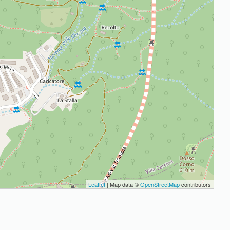
Leaflet
| Map data ©
OpenStreetMap
contributors