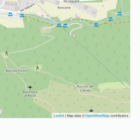
Leaflet
| Map data ©
OpenStreetMap
contributors