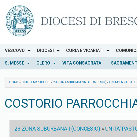
Skip
to
content
VESCOVO
DIOCESI
CURIA E VICARIATI
COMUNIC
S. MESSE
CLERO
VITA CONSACRATA
SACRAMENT
HOME
»
ENTI E PARROCCHIE
»
23 ZONA SUBURBANA I (CONCESIO)
»
UNITA’ PASTORALE
COSTORIO PARROCCHIA 
23 ZONA SUBURBANA I (CONCESIO)
»
UNITA' PAST