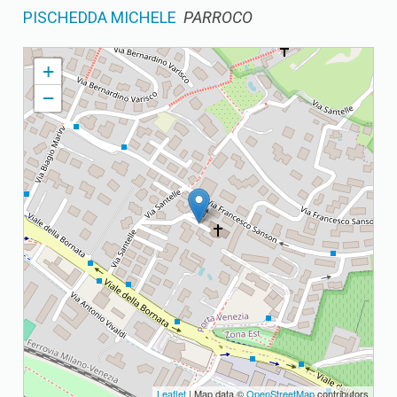
PISCHEDDA MICHELE
PARROCO
S. STEFANO PARROCCHIA DI S. STEFANO PROTOMARTIRE
+
−
Leaflet
| Map data ©
OpenStreetMap
contributors