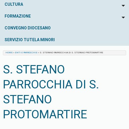
CULTURA
To
FORMAZIONE
To
CONVEGNO DIOCESANO
SERVIZIO TUTELA MINORI
HOME
»
ENTI E PARROCCHIE
»
S. STEFANO PARROCCHIA DI S. STEFANO PROTOMARTIRE
S. STEFANO
PARROCCHIA DI S.
STEFANO
PROTOMARTIRE