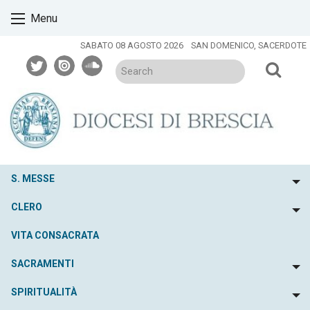
Skip
Menu
to
content
SABATO 08 AGOSTO 2026
SAN DOMENICO, SACERDOTE
twitter
issuu
soundcloud
S. MESSE
To
CLERO
To
VITA CONSACRATA
SACRAMENTI
To
SPIRITUALITÀ
To