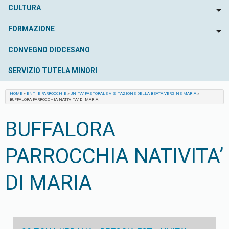
CULTURA
To
FORMAZIONE
To
CONVEGNO DIOCESANO
SERVIZIO TUTELA MINORI
HOME
»
ENTI E PARROCCHIE
»
UNITA’ PASTORALE VISITAZIONE DELLA BEATA VERGINE MARIA
»
BUFFALORA PARROCCHIA NATIVITA’ DI MARIA
BUFFALORA
PARROCCHIA NATIVITA’
DI MARIA