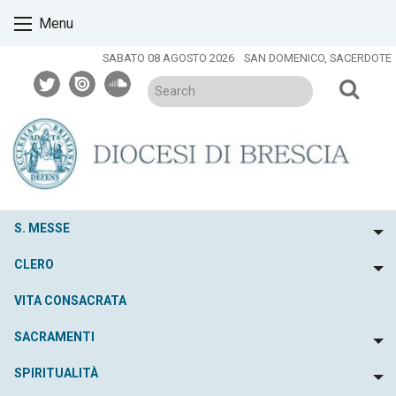
Skip
Menu
to
content
SABATO 08 AGOSTO 2026
SAN DOMENICO, SACERDOTE
twitter
issuu
soundcloud
S. MESSE
To
CLERO
To
VITA CONSACRATA
SACRAMENTI
To
SPIRITUALITÀ
To