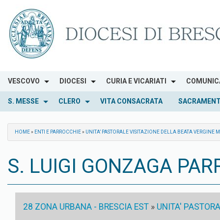
Skip
to
content
VESCOVO
DIOCESI
CURIA E VICARIATI
COMUNIC
S. MESSE
CLERO
VITA CONSACRATA
SACRAMENT
HOME
»
ENTI E PARROCCHIE
»
UNITA’ PASTORALE VISITAZIONE DELLA BEATA VERGINE 
S. LUIGI GONZAGA PAR
28 ZONA URBANA - BRESCIA EST
»
UNITA' PASTORA