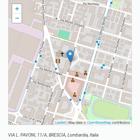
IMMACOLATA (Pavoniani) PARROCCHIA DI S. MARIA IMMACOLATA
+
−
Leaflet
| Map data ©
OpenStreetMap
contributors
VIA L. PAVONI, 11/A, BRESCIA, Lombardia, Italia