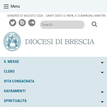
Skip
Menu
to
content
VENERDÌ 07 AGOSTO 2026
SANTI SISTO II, PAPA, E COMPAGNI, MARTIRI
twitter
issuu
soundcloud
S. MESSE
To
CLERO
To
VITA CONSACRATA
SACRAMENTI
To
SPIRITUALITÀ
To