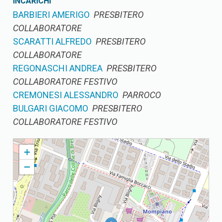
INCARICHI
BARBIERI AMERIGO
PRESBITERO
COLLABORATORE
SCARATTI ALFREDO
PRESBITERO
COLLABORATORE
REGONASCHI ANDREA
PRESBITERO
COLLABORATORE FESTIVO
CREMONESI ALESSANDRO
PARROCO
BULGARI GIACOMO
PRESBITERO
COLLABORATORE FESTIVO
SANTI FRANCESCO E CHIARA PARROCCHIA DEI SANTI
+
FRANCESCO E CHIARA
−