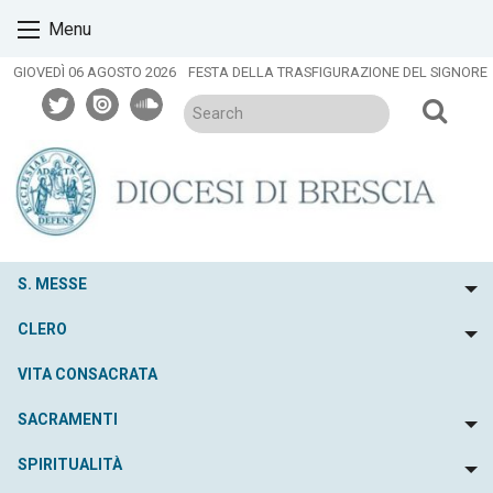
Skip
Menu
to
content
GIOVEDÌ 06 AGOSTO 2026
FESTA DELLA TRASFIGURAZIONE DEL SIGNORE
twitter
issuu
soundcloud
S. MESSE
To
CLERO
To
VITA CONSACRATA
SACRAMENTI
To
SPIRITUALITÀ
To