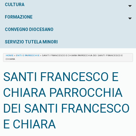
CULTURA
To
FORMAZIONE
To
CONVEGNO DIOCESANO
SERVIZIO TUTELA MINORI
HOME
»
ENTI E PARROCCHIE
»
SANTI FRANCESCO E CHIARA PARROCCHIA DEI SANTI FRANCESCO E
CHIARA
SANTI FRANCESCO E
CHIARA PARROCCHIA
DEI SANTI FRANCESCO
E CHIARA