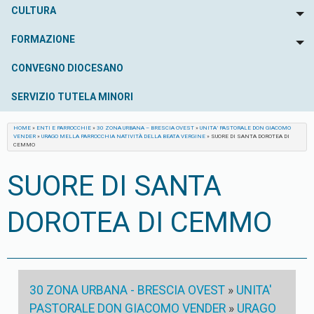
CULTURA
To
FORMAZIONE
To
CONVEGNO DIOCESANO
SERVIZIO TUTELA MINORI
HOME
»
ENTI E PARROCCHIE
»
30 ZONA URBANA – BRESCIA OVEST
»
UNITA’ PASTORALE DON GIACOMO
VENDER
»
URAGO MELLA PARROCCHIA NATIVITÀ DELLA BEATA VERGINE
»
SUORE DI SANTA DOROTEA DI
CEMMO
SUORE DI SANTA
DOROTEA DI CEMMO
30 ZONA URBANA - BRESCIA OVEST
»
UNITA'
PASTORALE DON GIACOMO VENDER
»
URAGO