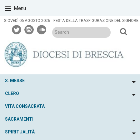
Skip
Menu
to
content
GIOVEDÌ 06 AGOSTO 2026
FESTA DELLA TRASFIGURAZIONE DEL SIGNORE
twitter
issuu
soundcloud
S. MESSE
To
CLERO
To
VITA CONSACRATA
SACRAMENTI
To
SPIRITUALITÀ
To