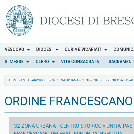
Skip
to
content
VESCOVO
DIOCESI
CURIA E VICARIATI
COMUNIC
S. MESSE
CLERO
VITA CONSACRATA
SACRAMENT
HOME
»
ENTI E PARROCCHIE
»
32 ZONA URBANA – CENTRO STORICO
»
UNITA’ PASTORA
ORDINE FRANCESCANO 
32 ZONA URBANA - CENTRO STORICO
»
UNITA' PA
FRANCESCANO DEI FRATI MINORI CONVENTUALI