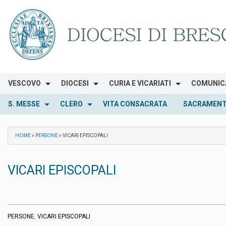
Skip
to
content
VESCOVO
DIOCESI
CURIA E VICARIATI
COMUNIC
S. MESSE
CLERO
VITA CONSACRATA
SACRAMENT
HOME
»
PERSONE
»
VICARI EPISCOPALI
VICARI EPISCOPALI
PERSONE
,
VICARI EPISCOPALI