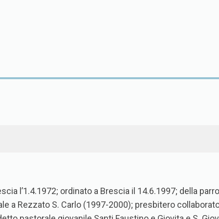
scia l’1.4.1972; ordinato a Brescia il 14.6.1997; della parr
ale a Rezzato S. Carlo (1997-2000); presbitero collabor
etto pastorale giovanile Santi Faustino e Giovita e S. Gio