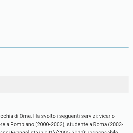
occhia di Ome. Ha svolto i seguenti servizi: vicario
atore a Pompiano (2000-2003); studente a Roma (2003-
vanni Evangelista in città (2005-2011); responsabile