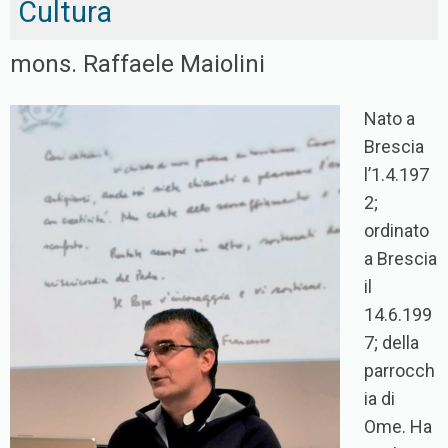
Cultura
mons. Raffaele Maiolini
Nato a
Brescia
l’1.4.197
2;
ordinato
a Brescia
il
14.6.199
7; della
parrocch
ia di
Ome. Ha