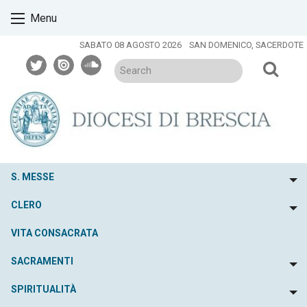
Skip
Menu
to
content
SABATO 08 AGOSTO 2026
SAN DOMENICO, SACERDOTE
twitter
issuu
soundcloud
S. MESSE
To
CLERO
To
VITA CONSACRATA
SACRAMENTI
To
SPIRITUALITÀ
To