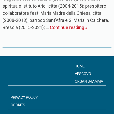
spirituale Istituto Arici, città (2004-2015); presbitero
collaboratore fest. Maria Madre della Chiesa, città
(2008-2013); parroco Sant’Afra e S. Maria in Calchera,
Brescia (2015-2021); …
Continue reading
»
P
o
s
HOME
t
VESCOVO
N
ORGANIGRAMMA
a
v
PRIVACY POLICY
i
COOKIES
g