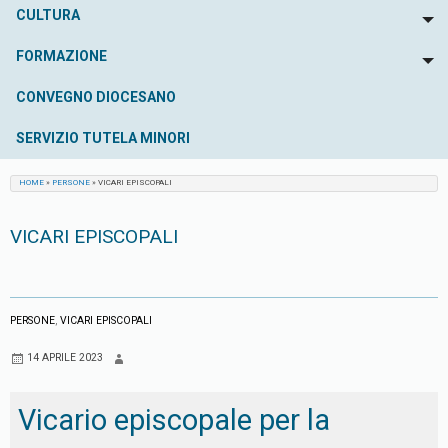
CULTURA
To
FORMAZIONE
To
CONVEGNO DIOCESANO
SERVIZIO TUTELA MINORI
HOME
»
PERSONE
»
VICARI EPISCOPALI
VICARI EPISCOPALI
PERSONE
,
VICARI EPISCOPALI
14 APRILE 2023
Vicario episcopale per la