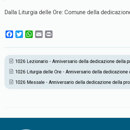
Dalla Liturgia delle Ore: Comune della dedicazione
F
T
W
E
P
a
w
h
m
r
c
i
a
a
i
e
t
t
i
n
1026 Lezionario - Anniversario della dedicazione della p
b
t
s
l
t
1026 Liturgia delle Ore - Anniversario della dedicazione 
o
e
A
o
r
p
1026 Messale - Anniversario della dedicazione della pro
k
p