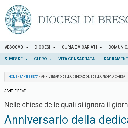
Skip
to
content
VESCOVO
DIOCESI
CURIA E VICARIATI
COMUNIC
S. MESSE
CLERO
VITA CONSACRATA
SACRAMENT
HOME
»
SANTI E BEATI
»
ANNIVERSARIO DELLA DEDICAZIONE DELLA PROPRIA CHIESA
SANTI E BEATI
Nelle chiese delle quali si ignora il gio
Anniversario della dedic