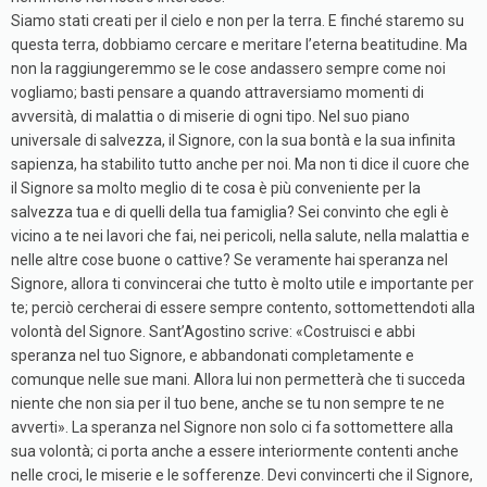
Siamo stati creati per il cielo e non per la terra. E finché staremo su
questa terra, dobbiamo cercare e meritare l’eterna beatitudine. Ma
non la raggiungeremmo se le cose andassero sempre come noi
vogliamo; basti pensare a quando attraversiamo momenti di
avversità, di malattia o di miserie di ogni tipo. Nel suo piano
universale di salvezza, il Signore, con la sua bontà e la sua infinita
sapienza, ha stabilito tutto anche per noi. Ma non ti dice il cuore che
il Signore sa molto meglio di te cosa è più conveniente per la
salvezza tua e di quelli della tua famiglia? Sei convinto che egli è
vicino a te nei lavori che fai, nei pericoli, nella salute, nella malattia e
nelle altre cose buone o cattive? Se veramente hai speranza nel
Signore, allora ti convincerai che tutto è molto utile e importante per
te; perciò cercherai di essere sempre contento, sottomettendoti alla
volontà del Signore. Sant’Agostino scrive: «Costruisci e abbi
speranza nel tuo Signore, e abbandonati completamente e
comunque nelle sue mani. Allora lui non permetterà che ti succeda
niente che non sia per il tuo bene, anche se tu non sempre te ne
avverti». La speranza nel Signore non solo ci fa sottomettere alla
sua volontà; ci porta anche a essere interiormente contenti anche
nelle croci, le miserie e le sofferenze. Devi convincerti che il Signore,