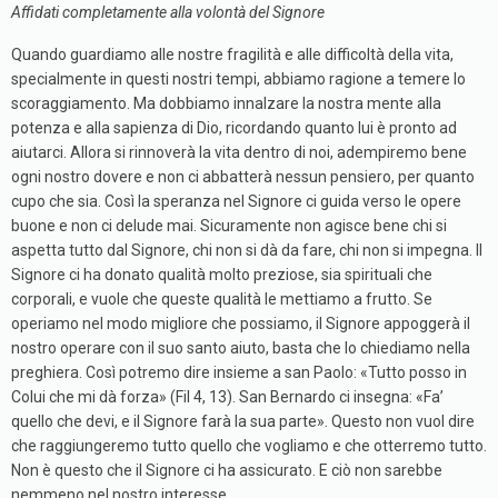
Affidati completamente alla volontà del Signore
Quando guardiamo alle nostre fragilità e alle difficoltà della vita,
specialmente in questi nostri tempi, abbiamo ragione a temere lo
scoraggiamento. Ma dobbiamo innalzare la nostra mente alla
potenza e alla sapienza di Dio, ricordando quanto lui è pronto ad
aiutarci. Allora si rinnoverà la vita dentro di noi, adempiremo bene
ogni nostro dovere e non ci abbatterà nessun pensiero, per quanto
cupo che sia. Così la speranza nel Signore ci guida verso le opere
buone e non ci delude mai. Sicuramente non agisce bene chi si
aspetta tutto dal Signore, chi non si dà da fare, chi non si impegna. Il
Signore ci ha donato qualità molto preziose, sia spirituali che
corporali, e vuole che queste qualità le mettiamo a frutto. Se
operiamo nel modo migliore che possiamo, il Signore appoggerà il
nostro operare con il suo santo aiuto, basta che lo chiediamo nella
preghiera. Così potremo dire insieme a san Paolo: «Tutto posso in
Colui che mi dà forza» (Fil 4, 13). San Bernardo ci insegna: «Fa’
quello che devi, e il Signore farà la sua parte». Questo non vuol dire
che raggiungeremo tutto quello che vogliamo e che otterremo tutto.
Non è questo che il Signore ci ha assicurato. E ciò non sarebbe
nemmeno nel nostro interesse.