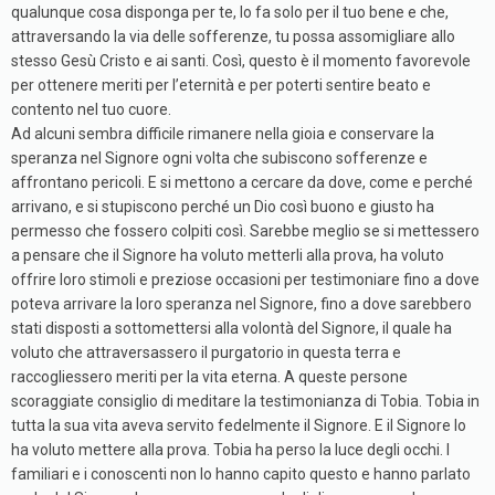
qualunque cosa disponga per te, lo fa solo per il tuo bene e che,
attraversando la via delle sofferenze, tu possa assomigliare allo
stesso Gesù Cristo e ai santi. Così, questo è il momento favorevole
per ottenere meriti per l’eternità e per poterti sentire beato e
contento nel tuo cuore.
Ad alcuni sembra difficile rimanere nella gioia e conservare la
speranza nel Signore ogni volta che subiscono sofferenze e
affrontano pericoli. E si mettono a cercare da dove, come e perché
arrivano, e si stupiscono perché un Dio così buono e giusto ha
permesso che fossero colpiti così. Sarebbe meglio se si mettessero
a pensare che il Signore ha voluto metterli alla prova, ha voluto
offrire loro stimoli e preziose occasioni per testimoniare fino a dove
poteva arrivare la loro speranza nel Signore, fino a dove sarebbero
stati disposti a sottomettersi alla volontà del Signore, il quale ha
voluto che attraversassero il purgatorio in questa terra e
raccogliessero meriti per la vita eterna. A queste persone
scoraggiate consiglio di meditare la testimonianza di Tobia. Tobia in
tutta la sua vita aveva servito fedelmente il Signore. E il Signore lo
ha voluto mettere alla prova. Tobia ha perso la luce degli occhi. I
familiari e i conoscenti non lo hanno capito questo e hanno parlato