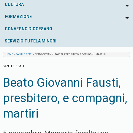
CULTURA
To
FORMAZIONE
To
CONVEGNO DIOCESANO
SERVIZIO TUTELA MINORI
HOME
»
SANTI E BEATI
»
BEATO GIOVANNI FAUSTI, PRESBITERO, E COMPAGNI, MARTIRI
SANTI E BEATI
Beato Giovanni Fausti,
presbitero, e compagni,
martiri