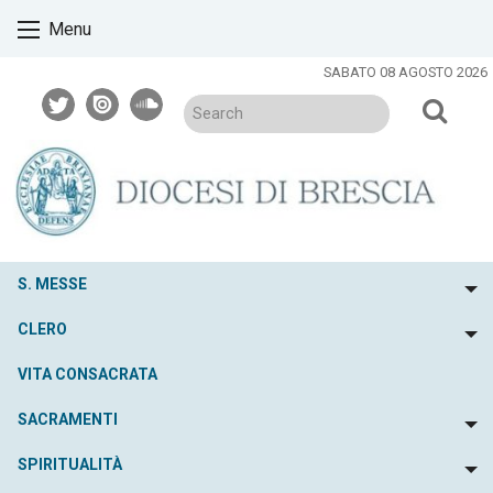
Skip
Menu
to
content
SABATO 08 AGOSTO 2026
twitter
issuu
soundcloud
S. MESSE
To
CLERO
To
VITA CONSACRATA
SACRAMENTI
To
SPIRITUALITÀ
To