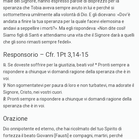
male del Signore, hanno espresso parole di disprezzo per la
speranza che Tobia aveva sempre avuto in lui e perché si
sottometteva umilmente alla volontà di Dio. E gli dicevano: «Dov’è
andata a finire la tua speranza per la quale facevi elemosina e
andavi a seppellire i morti?». Ma egli rispondeva: «Non dite così!
Siamo figli di Santi e attendiamo una vita che il Signore darà a quelli
che gli sono rimasti sempre fedeli».
Responsorio – Cfr. 1Pt 3,14-15
℞. Se doveste soffrire per la giustizia, beati voi! * Pronti sempre a
rispondere a chiunque vi domandi ragione della speranza che è in
voi.
℣. Non sgomentatevi per paura di loro e non turbatevi, ma adorate il
Signore, Cristo, nei vostri cuori.
℟. Pronti sempre a rispondere a chiunque vi domandi ragione della
speranza che è in voi.
Orazione
Dio onnipotente ed eterno, che hai ricolmato del tuo Spirito di
fortezza il beato Giovanni [Fausti] e compagni, martiri, perché