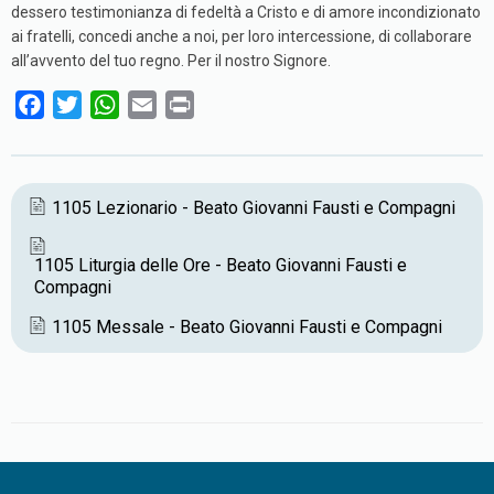
dessero testimonianza di fedeltà a Cristo e di amore incondizionato
ai fratelli, concedi anche a noi, per loro intercessione, di collaborare
all’avvento del tuo regno. Per il nostro Signore.
F
T
W
E
P
a
w
h
m
r
c
i
a
a
i
e
t
t
i
n
1105 Lezionario - Beato Giovanni Fausti e Compagni
b
t
s
l
t
o
e
A
1105 Liturgia delle Ore - Beato Giovanni Fausti e
o
r
p
Compagni
k
p
1105 Messale - Beato Giovanni Fausti e Compagni